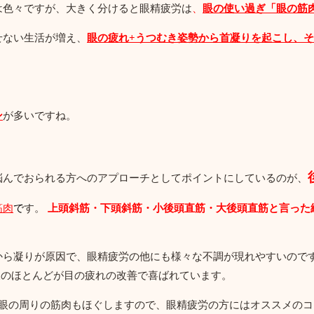
は色々ですが、大きく分けると眼精疲労は
、
眼の使い過ぎ「眼の筋
せない生活が増え、
眼の疲れ+うつむき姿勢から首凝りを起こし、
ン
が多いですね。
悩んでおられる方へのアプローチとしてポイントにしているのが、
筋肉
で
す。
上頭斜筋・下頭斜筋・小後頭直筋・大後頭直筋と言った
から凝りが原因で、眼精疲労の他にも様々な不調が現れやすいのです
様のほとんどが目の疲れの改善で喜ばれています。
眼の周りの筋肉もほぐしますので、眼精疲労の方にはオススメのコ