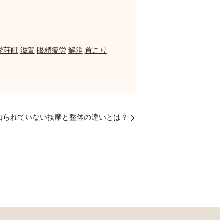
愛荘町
滋賀
眼精疲労
解消
首こり
知られていない按摩と整体の違いとは？