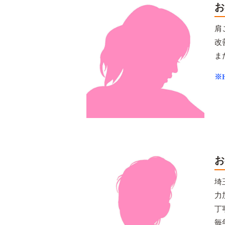
お
肩
改
ま
※H
お
埼
力
丁
毎