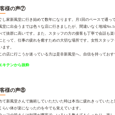
客様の声⑦
ぐし家新風堂に行き始めて数年になります。月1回のペースで通っ
風堂に出会うまでは色々な店に行きましたが、間違いなく地域No.
べて抜群に高いです。また、スタッフの方の接客も丁寧で会話も楽
にとって、仕事の疲れを癒すための大切な場所です。女性スタッフ
います。
この店に行こうか迷っている方は是非新風堂へ。自信を持っておす
エキテンから抜粋
客様の声⑧
めて新風堂さんで施術していただいた時は本当に疲れきっていたと
くらい体が楽になったのを今でも覚えています。
タッフの皆さんは知識が豊富で、いろいろ教えてもらったり、楽し