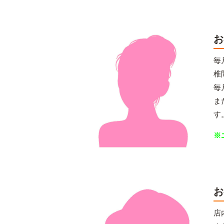
お
毎
椎
毎
ま
す
※
お
店