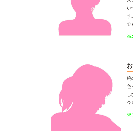
い
す
心
※
お
腕
色
し
今
※