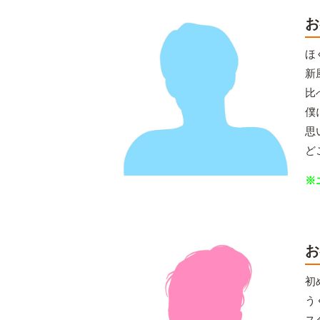
お
ほ
新
比
僕
思
ど
※
お
初
う
ス