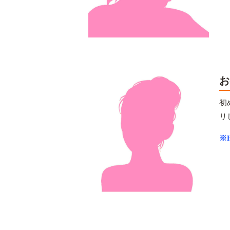
お
初
リ
※H