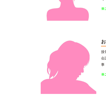
※
お
接
会
事
※