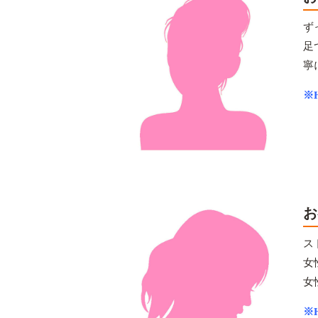
ず
足
寧
※H
お
ス
女
女
※H