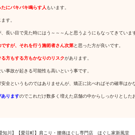
ったにバキバキ鳴らす人
もいます。
じます。
が、長い目で見た時にはう～～～んと思うようにもなってきていま
のですが、それを行う施術者さん次第
と思った方が良いです。
ける方もする方もかなりのリスク
があります。
ない事故が起きる可能性も高いという事です。
対安全というものではありませんが、矯正に比べればその確率はか
があります
のでこれだけ数多く増えた店舗の中からしっかりとした
愛知川】【愛荘町】肩こり・腰痛ほぐし専門店 ほぐし家新風堂