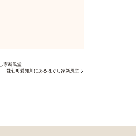
し家新風堂
」 愛荘町愛知川にあるほぐし家新風堂