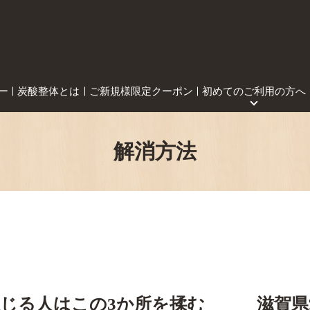
ー
炭酸整体とは
ご新規様限定クーポン
初めてのご利用の方へ
解消方法
感じる人はこの3か所を揉む 滋賀県