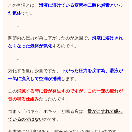
この空洞とは、
滑液に溶けている窒素や二酸化炭素といっ
た気体
です。
↓
関節内の圧力が急に下がったのが原因で、
滑液に溶けきれ
なくなった気体が気化
するのです。
↓
気化する量は少量ですが、
下がった圧力を戻す為、滑液が
一気に流入して空洞が消滅
します。
この
消滅する時に音が発生すのですが、この一連の流れが
音の鳴る仕組み
だったのです。
つまり「バキッ、ボキッ」と鳴る音は、
骨がこすれて鳴っ
ているのではない
のです。
基本的には1度鳴ると、数分経たないと鳴らないのです