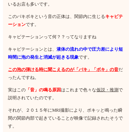
いるお店も多いです。
このバキボキという音の正体は、関節内に生じる
キャビテ
ーション
です。
キャビテーションって何？？ってなりますね
キャビテーションとは、
液体の流れの中で圧力差により短
時間に泡の発生と消滅が起きる現象
です。
この泡の弾ける時に聞こえるのが「バキ」「ボキ」の音
だ
ったんですね。
実はこの
「音」の鳴る原因
はこれまで色々な
仮説・推測
で
説明されていたのです。
それが、２０１５年にMRI撮影により、ポキッと鳴った瞬
間の関節内部で起きていることが映像で記録されたそうで
す。