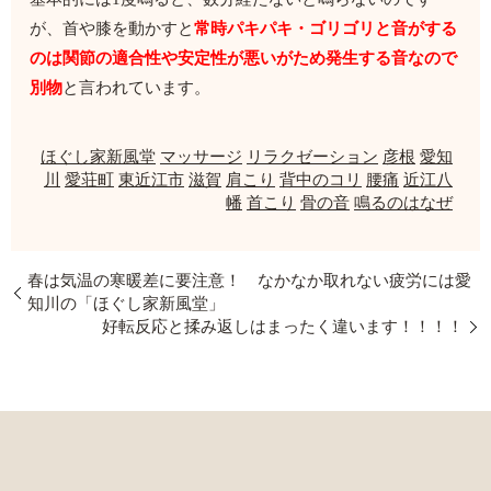
が、首や膝を動かすと
常時パキパキ・ゴリゴリと音がする
のは関節の適合性や安定性が悪いがため発生する音なので
別物
と言われています。
ほぐし家新風堂
マッサージ
リラクゼーション
彦根
愛知
川
愛荘町
東近江市
滋賀
肩こり
背中のコリ
腰痛
近江八
幡
首こり
骨の音
鳴るのはなぜ
春は気温の寒暖差に要注意！ なかなか取れない疲労には愛
知川の「ほぐし家新風堂」
好転反応と揉み返しはまったく違います！！！！