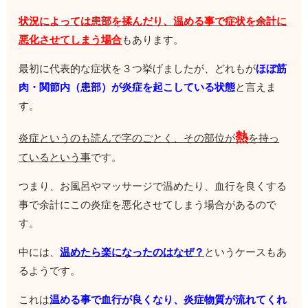
状況によっては患部を揉んだり、温める事で症状を余計に
悪化させてしまう場合
もあります。
最初に代表的な症状を３つ挙げましたが、どれもが
ほぼ筋
肉・関節内（患部）が炎症を起こしている状態
と言えま
す。
熱
炎症というのも読んで字のごとく、その部位が
を持っ
ているという事
です。
つまり、お風呂やマッサージで温めたり、血行を良くする
事で余計にこの炎症を悪化させてしまう場合があるので
す。
中には、
温めたら楽になったのはなぜ？
というケースもあ
るようです。
これは
温める事で血行が良くなり、炎症物質が流れてくれ