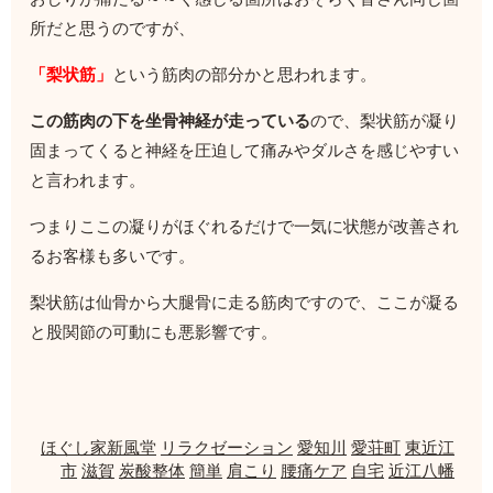
所だと思うのですが、
「梨状筋」
という筋肉の部分かと思われます。
この筋肉の下を坐骨神経が走っている
ので、梨状筋が凝り
固まってくると神経を圧迫して痛みやダルさを感じやすい
と言われます。
つまりここの凝りがほぐれるだけで一気に状態が改善され
るお客様も多いです。
梨状筋は仙骨から大腿骨に走る筋肉ですので、ここが凝る
と股関節の可動にも悪影響です。
ほぐし家新風堂
リラクゼーション
愛知川
愛荘町
東近江
市
滋賀
炭酸整体
簡単
肩こり
腰痛ケア
自宅
近江八幡