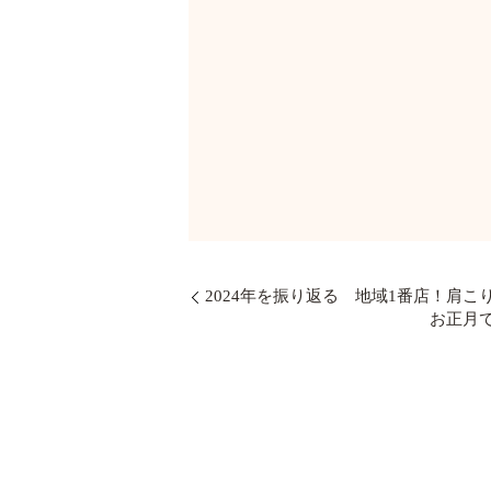
ほぐし家
2024年を振り返る 地域1番店！肩
お正月