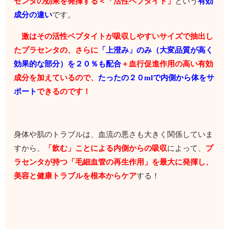
センタの効果を発揮する＜「活性ペプタイト」
という
有効
成分の違い
です。
激はその活性ペプタイトが吸収しやすいサイズで抽出し
たプラセンタの、さらに
「上澄み」のみ（大変品質が高く
効果的な部分）を２０％も配合
＋血行促進作用の高い有効
成分を加えているので、
たったの２０mlで内側から体をサ
ポート
できるのです！
身体や肌のトラブルは、血流の悪さも大きく関係していま
すから、
「飲む」ことによる内側からの吸収
によって、
プ
ラセンタが持つ「毛細血管の再生作用」を最大に発揮し、
美容と健康トラブルを根本からケア
する！