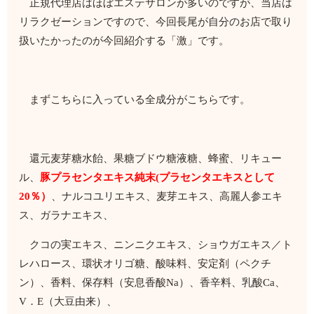
正規代理店はほぼエステサロンが多いのですが、当店は
リラクゼーションですので、今回長尾が自分のお店で取り
扱いたかったのが今回紹介する「激」です。
まずこちらに入っている全成分がこちらです。
還元麦芽糖水飴、果糖ブドウ糖液糖、蜂蜜、リキュー
ル、
豚プラセンタエキス純末(プラセンタエキスとして
20％）
、ナルコユリエキス、麦芽エキス、高麗人参エキ
ス、ガラナエキス、
クコの実エキス、ニンニクエキス、ショウガエキス／ト
レハロース、環状オリゴ糖、酸味料、安定剤（ペクチ
ン）、香料、保存料（安息香酸Na）、香辛料、乳酸Ca、
V．E（大豆由来）、