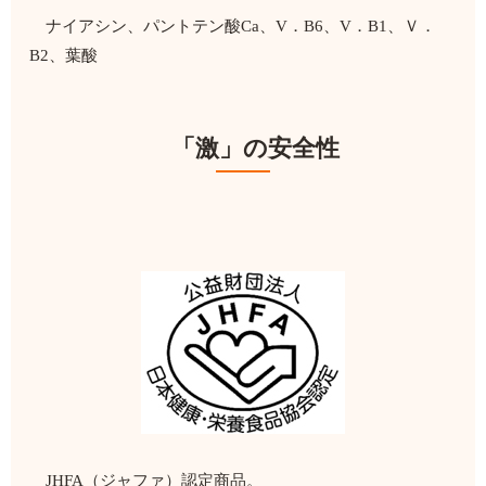
ナイアシン、パントテン酸Ca、V．B6、V．B1、Ｖ．
B2、葉酸
「激」の安全性
JHFA（ジャファ）認定商品。