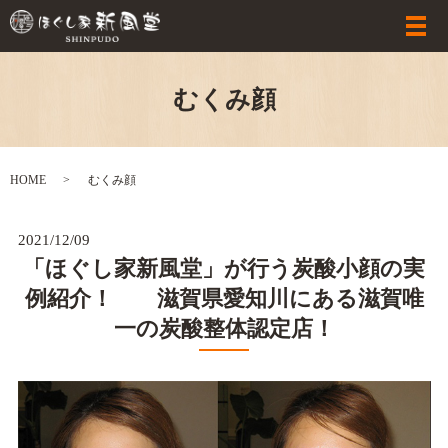
むくみ顔
HOME
むくみ顔
2021/12/09
「ほぐし家新風堂」が行う炭酸小顔の実
例紹介！ 滋賀県愛知川にある滋賀唯
一の炭酸整体認定店！