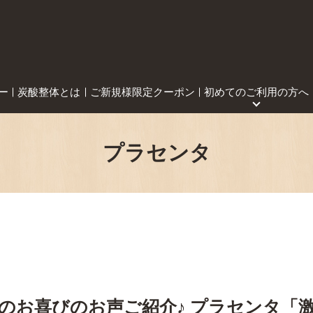
ー
炭酸整体とは
ご新規様限定クーポン
初めてのご利用の方へ
プラセンタ
のお喜びのお声ご紹介♪ プラセンタ「