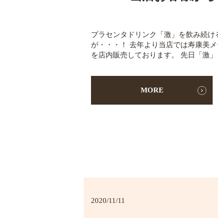
プラセンタドリンク「激」を飲み続け
が・・・！ 去年より当店では寿康美
を店内販売しております。 先日「激」を
MORE
2020/11/11